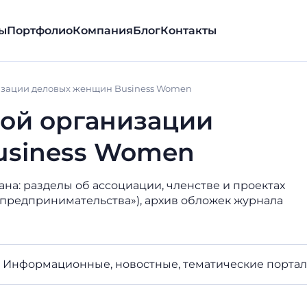
ы
Портфолио
Компания
Блог
Контакты
изации деловых женщин Business Women
ой организации
usiness Women
на: разделы об ассоциации, членстве и проектах
 предпринимательства»), архив обложек журнала
Информационные, новостные, тематические порта