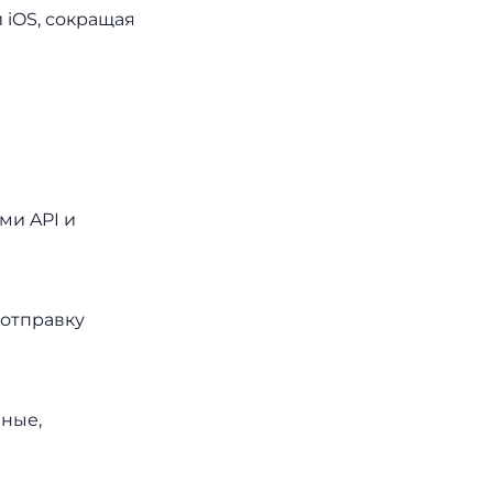
 iOS, сокращая
ми API и
 отправку
нные,