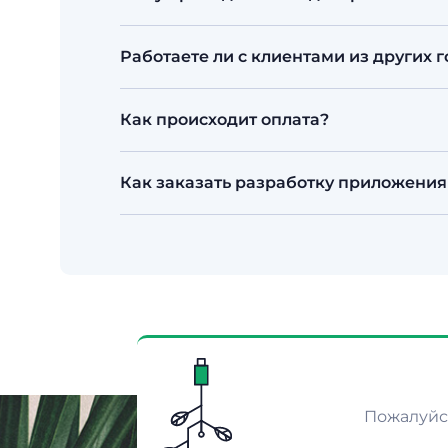
Исходный код и приложение принадле
Работаете ли с клиентами из других г
Да. Мы находимся в Алматы, но работа
Как происходит оплата?
дальнего зарубежья — в том числе с 
мессенджеры, договор и сдача проекта 
Обычно берём аванс 50% на старте, п
Как заказать разработку приложения 
договоре. Принимаем только безнали
Оставьте заявку, позвоните на
+7 776 1
со сроками.
Пожалуйст