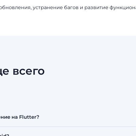
бновления, устранение багов и развитие функцион
е всего
ие на Flutter?
азы выпустить приложение сразу для iOS и Android. Э