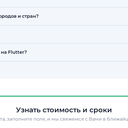
жат вам. Передаём проект, доступы и документацию
ородов и стран?
ем по всему Казахстану и Центральной Азии удалённо
локальными офисами международных брендов. Всё вз
без визита в офис. Но, если вы в Алматы, можем про
о крупным проектам делим оплату на этапы. Подходи
на Flutter?
чный расчёт — с юрлицами, ИП и физлицами.
56 56 56
или напишите в
WhatsApp
/
Telegram
— обсуд
Узнать стоимость и сроки
а, заполните поля, и мы свяжемся с Вами в ближай