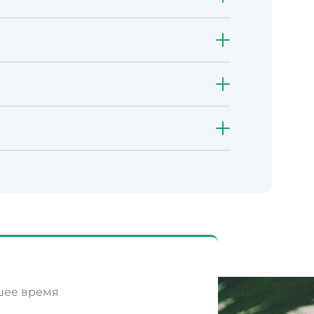
.
, а также с клиентами из СНГ и
аимодействие онлайн: звонки,
вести встречу у нас в офисе.
м гибко и закрепляем условия в
им идею и функции, пришлём смету
шее время