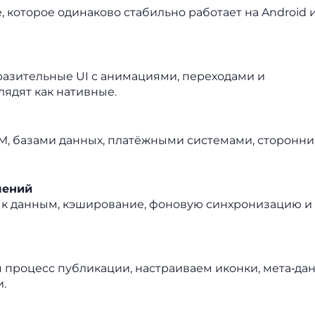
, которое одинаково стабильно работает на Android и
разительные UI с анимациями, переходами и
ядят как нативные.
, базами данных, платёжными системами, сторонни
лений
 к данным, кэширование, фоновую синхронизацию и
 процесс публикации, настраиваем иконки, мета‑да
.