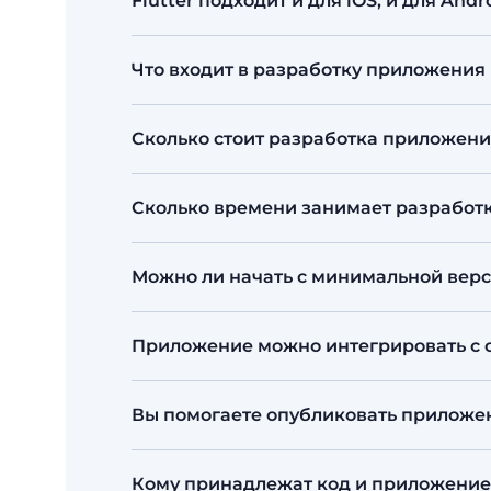
Flutter подходит и для iOS, и для Andr
отдельные версии, при этом приложе
Да. Это ключевое преимущество: одно
Что входит в разработку приложения
обновления и поддержку.
Аналитика и проектирование, UX/UI-диз
Сколько стоит разработка приложения
Google Play.
В Пантере MVP с ключевыми функциями
Сколько времени занимает разработ
зависимости от числа экранов, сложно
MVP — от 2–4 месяцев. Часто запуска
Можно ли начать с минимальной верс
Да, это разумный подход. Сначала со
Приложение можно интегрировать с 
поэтапно добавляем новое.
Да. Подключаем приложение к вашему са
Вы помогаете опубликовать приложени
уведомлениям через API.
Да. Готовим сборки, оформляем стра
Кому принадлежат код и приложение