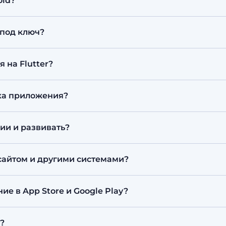
oid?
ние остаётся быстрым и с нативным внешним видом.
 приложение работает на обеих платформах с единой
 под ключ?
айн, разработка на Flutter (Dart), интеграции, тести
 на Flutter?
 — от 1 500 000 ₸, полноценное приложение — обыч
ка приложения?
сти логики и интеграций. Точную смету готовим пос
ем базовую версию раньше и развиваем приложение 
ии и развивать?
бираем приложение с ключевыми функциями (MVP), п
сайтом и другими системами?
йту, backend, CRM, платежам (Kaspi Pay, Halyk ePay 
е в App Store и Google Play?
ницы приложения и сопровождаем публикацию в мага
?