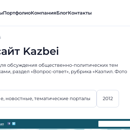
ы
Портфолио
Компания
Блог
Контакты
i
йт Kazbei
для обсуждения общественно-политических тем
ками, раздел «Вопрос-ответ», рубрика «Казпил. Фото
, новостные, тематические порталы
2012