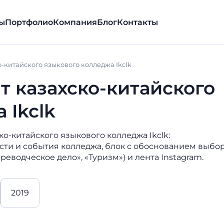
ы
Портфолио
Компания
Блог
Контакты
-китайского языкового колледжа Ikclk
 казахско-китайского
 Ikclk
-китайского языкового колледжа Ikclk:
сти и события колледжа, блок с обоснованием выбо
реводческое дело», «Туризм») и лента Instagram.
2019