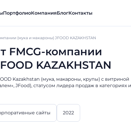
ы
Портфолио
Компания
Блог
Контакты
омпании (мука и макароны) JFOOD KAZAKHSTAN
йт FMCG-компании
 JFOOD KAZAKHSTAN
OD Kazakhstan (мука, макароны, крупы) с витриной
Салем», JFood), статусом лидера продаж в категориях 
орпоративные сайты
2022