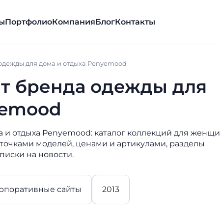
ы
Портфолио
Компания
Блог
Контакты
одежды для дома и отдыха Penyemood
т бренда одежды для
yemood
 и отдыха Penyemood: каталог коллекций для женщи
рточками моделей, ценами и артикулами, разделы
дписки на новости.
рпоративные сайты
2013