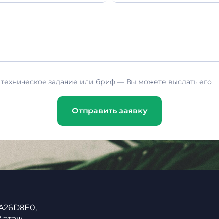
л
ь техническое задание или бриф — Вы можете выслать его
Отправить заявку
 A26D8E0,
2 этаж