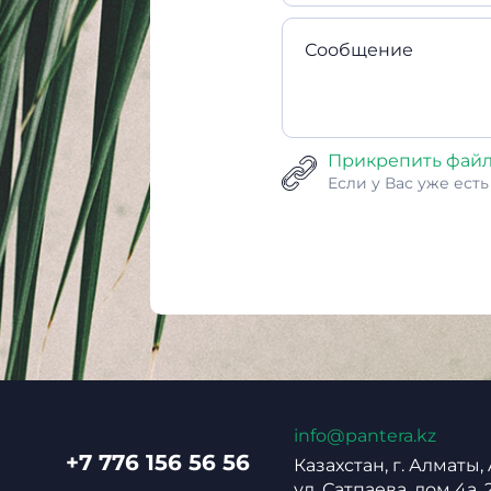
Сообщение
Прикрепить фай
Если у Вас уже ест
info@pantera.kz
+7 776 156 56 56
Казахстан, г. Алматы,
ул. Сатпаева, дом 4а, 