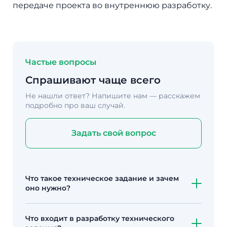
передаче проекта во внутреннюю разработку.
Частые вопросы
Спрашивают чаще всего
Не нашли ответ? Напишите нам —
расскажем
подробно про ваш случай.
Задать свой вопрос
Что такое техническое задание и зачем
оно нужно?
ТЗ — документ, который описывает, каким
Что входит в разработку технического
должен быть сайт или сервис: структура,