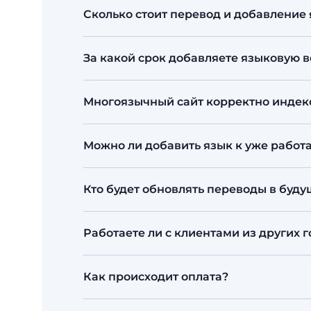
Работаем с переводом текстов и тех
Сколько стоит перевод и добавление
специалистов.
В Пантере перевод — от ~2 500 ₸ за ст
За какой срок добавляете языковую 
версии. Точную смету называем после
Типовой сайт — 2–7 рабочих дней в за
Многоязычный сайт корректно индекс
Да. Языковые версии настраиваем с к
Можно ли добавить язык к уже работ
отображалась в поиске.
Да. Добавляем языковые версии к сущ
Кто будет обновлять переводы в буд
Можно обновлять самостоятельно чер
Работаете ли с клиентами из других г
Да. Базируемся в Алматы, но географи
Как происходит оплата?
работаем с клиентами из СНГ и дальн
приёмка проходят онлайн, приезжать 