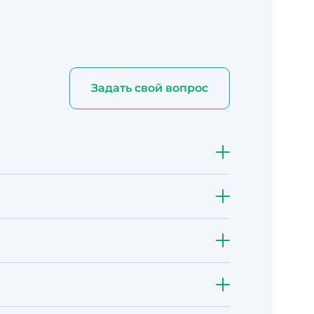
Задать свой вопрос
дном языке и охотнее оставляет
сии.
 — добавим любой язык под вашу
ектная структура и адаптация