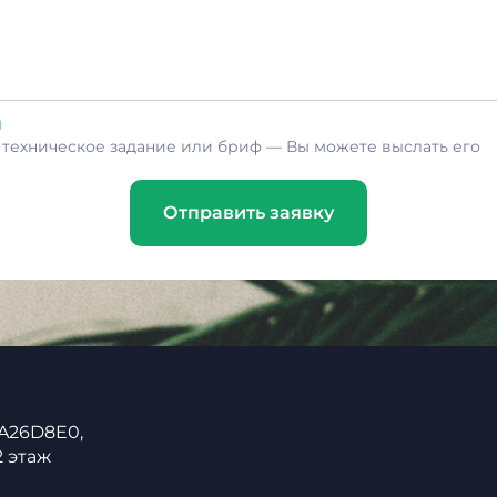
л
ь техническое задание или бриф — Вы можете выслать его
Отправить заявку
 A26D8E0,
2 этаж