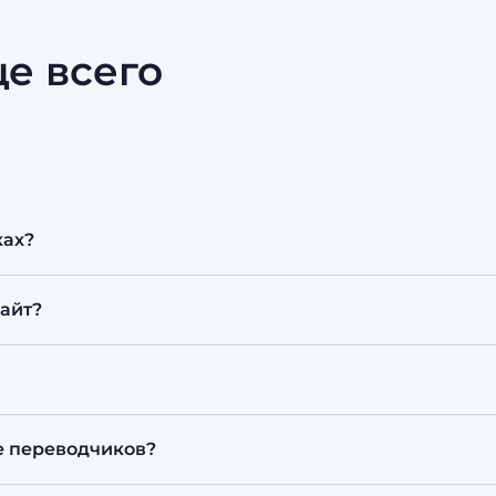
е всего
ках?
ию и повышает доверие: пользователь читает на ро
сайт?
ктуально — казахская, русская и часто английская вер
сский и английский, но технически нам без разницы
ерсии с письмом справа налево (арабский, фарси).
зация языковых версий, переключатель языков, корр
е переводчиков?
многоязычная версия сайта.