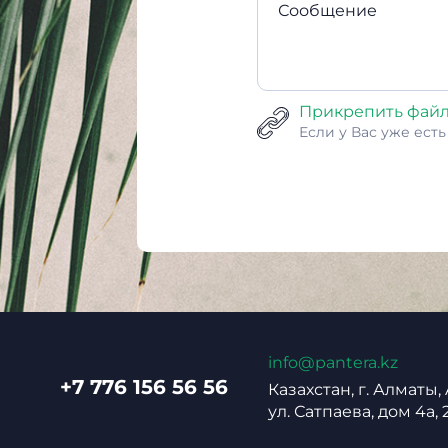
Сообщение
Прикрепить фай
Если у Вас уже ест
info@pantera.kz
+7 776 156 56 56
Казахстан, г. Алматы,
ул. Сатпаева, дом 4а, 