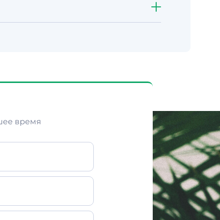
 поэтапно. Точные условия
м объём и языки, пришлём смету
шее время