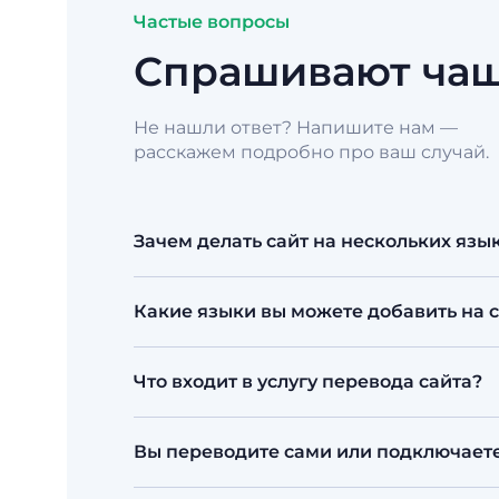
Частые вопросы
Спрашивают чащ
Не нашли ответ? Напишите нам —
расскажем подробно про ваш случай.
Зачем делать сайт на нескольких язы
Многоязычный сайт расширяет аудитор
Какие языки вы можете добавить на 
заявку. Для Казахстана это особенно а
Любые. Чаще всего это казахский, ру
Что входит в услугу перевода сайта?
аудиторию, включая редкие, а также в
Перевод контента, техническая реали
Вы переводите сами или подключает
интерфейса. На выходе — аккуратная 