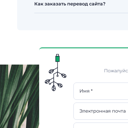
Стандартно — предоплата 50% перед н
Как заказать перевод сайта?
фиксируем в договоре. Работаем по бе
Оставьте заявку, позвоните на
+7 776 1
со сроками.
Пожалуйст
Имя *
Электронная почта