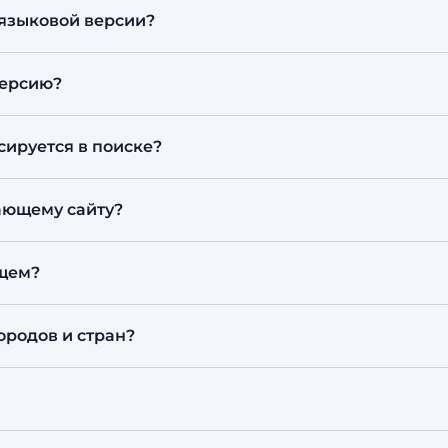
нической стороной. Тематические материалы перево
 языковой версии?
раницу (около 1 800 знаков) за один язык; отдельно
версию?
 оценки контента.
висимости от объёма контента и числа языков.
ируется в поиске?
орректными адресами и атрибутами hreflang, чтобы
ающему сайту?
ествующему сайту. Перед стартом проверяем платфо
ущем?
ез админку или передать нам в рамках
поддержки
.
ородов и стран?
я не ограничена: ведём проекты для компаний по вс
его зарубежья. Процесс полностью дистанционный —
в офис не нужно. А если вы в Алматы — будем рады 