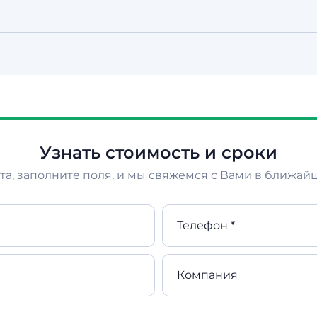
ачалом работ; объёмные проекты можно оплачивать
зналу — и с компаниями, и с ИП, и с физлицами.
56 56 56
или напишите в
WhatsApp
/
Telegram
— оцени
Узнать стоимость и сроки
а, заполните поля, и мы свяжемся с Вами в ближай
Телефон *
Компания