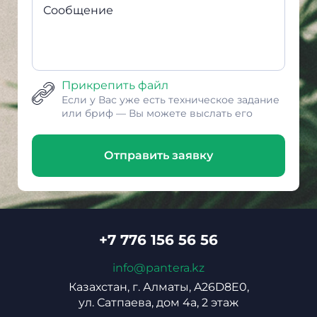
Сообщение
Прикрепить файл
Если у Вас уже есть техническое задание
или бриф — Вы можете выслать его
Отправить заявку
+7 776 156 56 56
info@pantera.kz
Казахстан, г. Алматы, A26D8E0,
ул. Сатпаева, дом 4а, 2 этаж