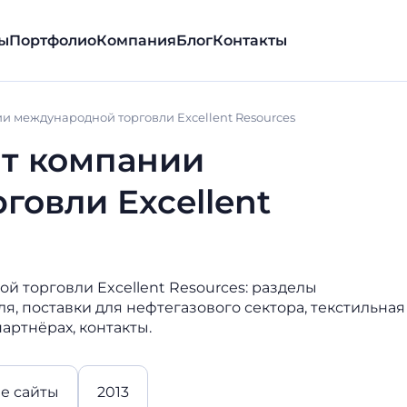
ы
Портфолио
Компания
Блог
Контакты
 международной торговли Excellent Resources
т компании
овли Excellent
 торговли Excellent Resources: разделы
я, поставки для нефтегазового сектора, текстильная
артнёрах, контакты.
е сайты
2013