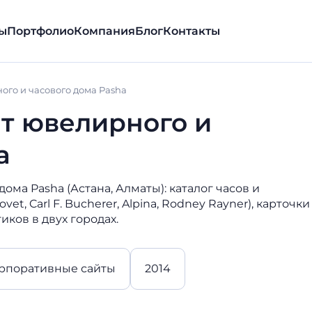
ы
Портфолио
Компания
Блог
Контакты
го и часового дома Pasha
т ювелирного и
a
ма Pasha (Астана, Алматы): каталог часов и
t, Carl F. Bucherer, Alpina, Rodney Rayner), карточки
ков в двух городах.
рпоративные сайты
2014