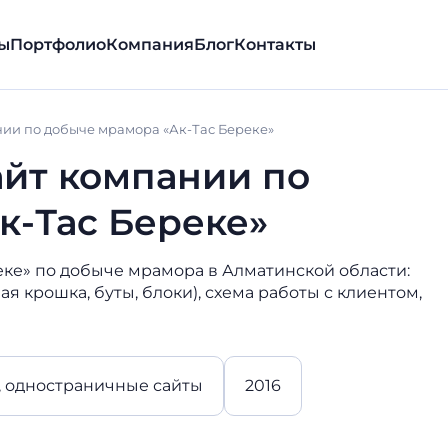
ы
Портфолио
Компания
Блог
Контакты
ии по добыче мрамора «Ак-Тас Береке»
йт компании по
к-Тас Береке»
ке» по добыче мрамора в Алматинской области:
 крошка, буты, блоки), схема работы с клиентом,
 одностраничные сайты
2016