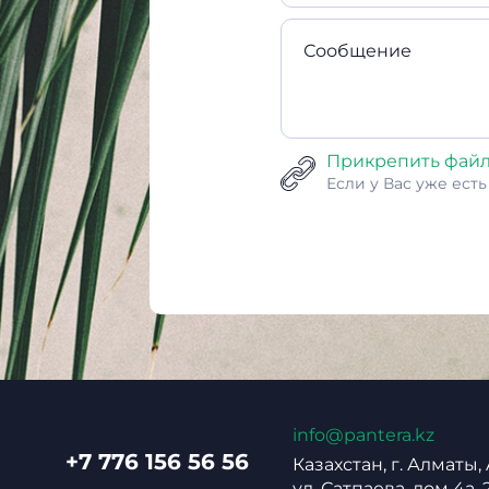
Сообщение
Прикрепить фай
Если у Вас уже ест
info@pantera.kz
+7 776 156 56 56
Казахстан, г. Алматы,
ул. Сатпаева, дом 4а, 