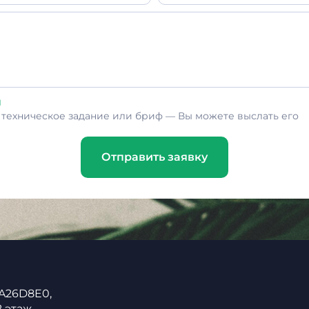
л
ь техническое задание или бриф — Вы можете выслать его
Отправить заявку
 A26D8E0,
2 этаж