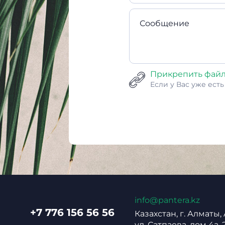
Сообщение
Прикрепить фай
Если у Вас уже ест
info@pantera.kz
+7 776 156 56 56
Казахстан, г. Алматы,
ул. Сатпаева, дом 4а, 