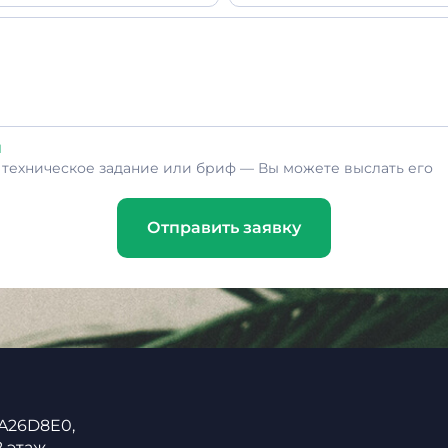
л
ь техническое задание или бриф — Вы можете выслать его
Отправить заявку
 A26D8E0,
2 этаж